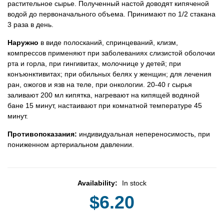
растительное сырье. Полученный настой доводят кипяченой
водой до первоначального объема. Принимают по 1/2 стакана
3 раза в день.
Наружно
в виде полосканий, спринцеваний, клизм,
компрессов применяют при заболеваниях слизистой оболочки
рта и горла, при гингивитах, молочнице у детей; при
конъюнктивитах; при обильных белях у женщин; для лечения
ран, ожогов и язв на теле, при онкологии. 20-40 г сырья
заливают 200 мл кипятка, нагревают на кипящей водяной
бане 15 минут, настаивают при комнатной температуре 45
минут.
Противопоказания:
индивидуальная непереносимость, при
пониженном артериальном давлении.
Availability:
In stock
$6.20