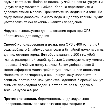
воды в кастрюлю. Добавьте половину чайной ложки куркумы и
целую ложку молотого имбиря. Хорошо перемешайте и
добавьте стакан молока. Прокипятите на медленном огне. По
вкусу можно добавить немного меда и щепотку корицы. Лучше
употреблять такой лечебный напиток перед сном.
Наружно используется для полоскания горла при ОРЗ,
обертываний для похудения.
Способ использования и дозы:
при ОРЗ в 400 мл теплой
воды добавьте 1 чайную ложку соли и ½ чайной ложки куркумы
для полоскания горла. Для обертывания: в 100 г голубой
глины, разведенной водой, добавьте 1 столовую ложку желтого
порошка, 1 чайную ложку корицы. Затем добавьте еще 8
капель эфирного масла грейпфрута, лимона или апельсина.
Нанесите на распаренную очищенную кожу, заверните не
слишком плотно пленкой, укройтесь одеялом. Через 40 минут
снимите прохладной водой. Повторяйте раз в неделю в
течение курса 4-5 раз.
Противопоказания:
беременность; индивидуальная
непереносимость; противопоказано при гастрите и