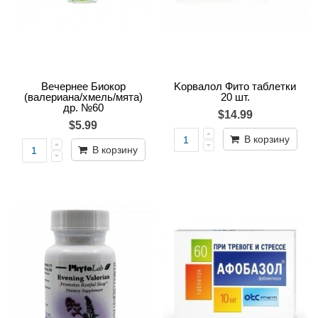
Вечернее Биокор
Kорвалол Фито таблетки
(валериана/хмель/мята)
20 шт.
др. №60
$14.99
$5.99
В корзину
В корзину