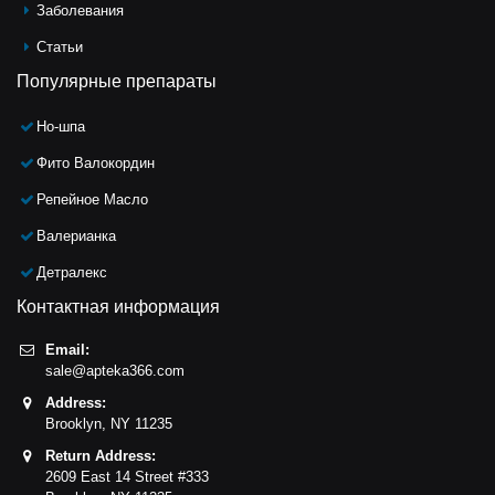
Заболевания
Статьи
Популярные препараты
Но-шпа
Фито Валокордин
Репейное Масло
Валерианка
Детралекс
Контактная информация
Email:
sale@apteka366.com
Address:
Brooklyn,
NY
11235
Return Address:
2609 East 14 Street #333