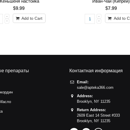
Женьшеня настойка
Иван-Чай (Кипрей)
$9.99
$7.99
Add to Cart
Add to C
ые препараты
Контактная информация
Email:
sale@apteka366.com
окордин
Address:
Brooklyn,
NY
11235
 Масло
Return Address:
ка
2609 East 14 Street #333
с
Brooklyn,
NY
11235