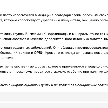
 часто используется в медицине благодаря своим полезным свой
тв, которые способствуют укреплению иммунитета, очищению орга
амины группы B, витамин К, каротиноиды и минералы, такие как ка
 использоваться в качестве дополнительного источника питательн
ечения различных заболеваний. Они обладают противовоспалител
аболеваний, гриппа и ОРВИ. Кроме того, плоды шиповника помога
рганизме.
и другие лекарственные формы, которые применяются в традиционн
дуется проконсультироваться с врачом, особенно при наличии хр
ьно в информационных целях и не является медицинским совет