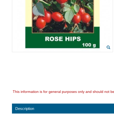
This information is for general purposes only and should not b
Description