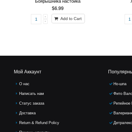
Боярышника настойка
$6.99
Add to Cart
Мой Аккаунт
Популярн
О нас
Но-шпа
Написать нам
Фито Вал
Статус заказа
Репейное
Доставка
Валериан
Return & Refund Policy
Детралек