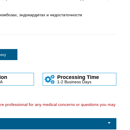
омбозах, эндокардитах и недостаточности
зину
ion
Processing Time
SA
1-2 Business Days
care professional for any medical concerns or questions you may