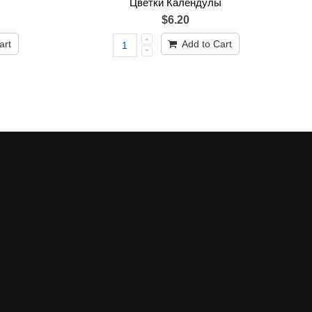
Цветки Календулы
$6.20
art
Add to Cart