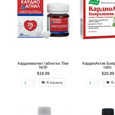
Кардиомагнил таблетки 75мг
КардиоАктив Бояр
№30
табл.
$18.99
$20.99
В корзину
В 