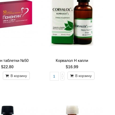
ин таблетки №50
Корвалол Н капли
$22.80
$16.99
В корзину
В корзину