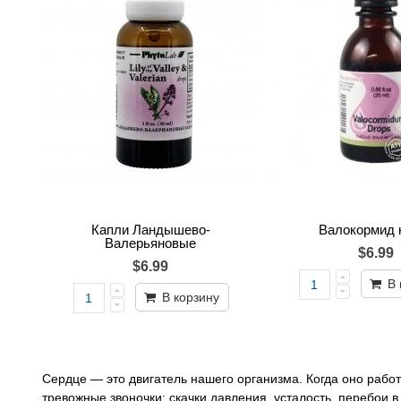
Капли Ландышево-
Валокормид 
Валерьяновые
$6.99
$6.99
В 
В корзину
Сердце — это двигатель нашего организма. Когда оно работа
тревожные звоночки: скачки давления, усталость, перебои в