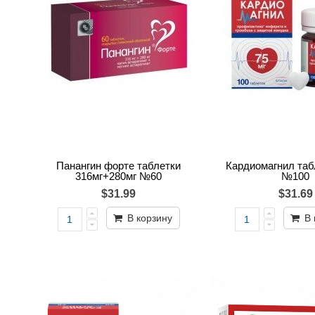
Панангин форте таблетки
Кардиомагнил таб
316мг+280мг №60
№100
$31.99
$31.69
В корзину
В 