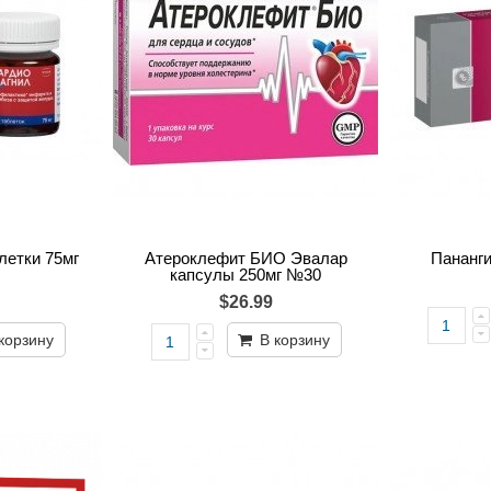
летки 75мг
Атероклефит БИО Эвалар
Пананг
капсулы 250мг №30
$26.99
корзину
В корзину