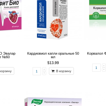
О Эвалар
Кардиовиол капли оральные 50
Kорвалол Ф
мг №60
мл
$13.99
корзину
В корзину