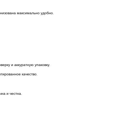
анизована максимально удобно.
верку и аккуратную упаковку.
нтированное качество.
на и честна.