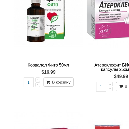
Корвалол Фито 50мл
Атероклефит БИ
капсулы 250
$16.99
$49.99
В корзину
В 