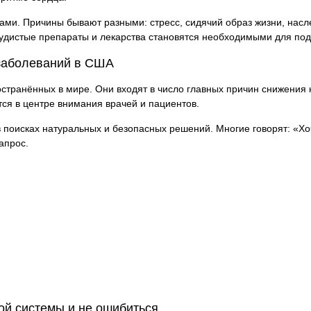
и. Причины бывают разными: стресс, сидячий образ жизни, насле
судистые препараты и лекарства становятся необходимыми для по
 заболеваний в США
транённых в мире. Они входят в число главных причин снижения к
тся в центре внимания врачей и пациентов.
 поисках натуральных и безопасных решений. Многие говорят: «Хоч
апрос.
ой системы и не ошибиться