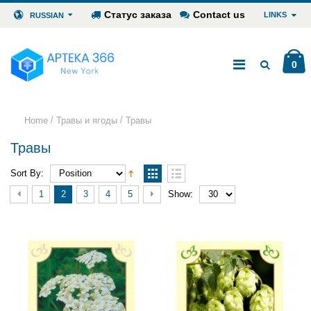
Статус заказа
Contact us
LINKS
RUSSIAN
0
/
/
Home
Травы и ягоды
Травы
Травы
Sort By:
1
2
3
4
5
Show: