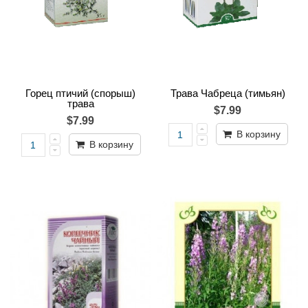
Горец птичий (спорыш)
Трава Чабреца (тимьян)
трава
$7.99
$7.99
В корзину
В корзину