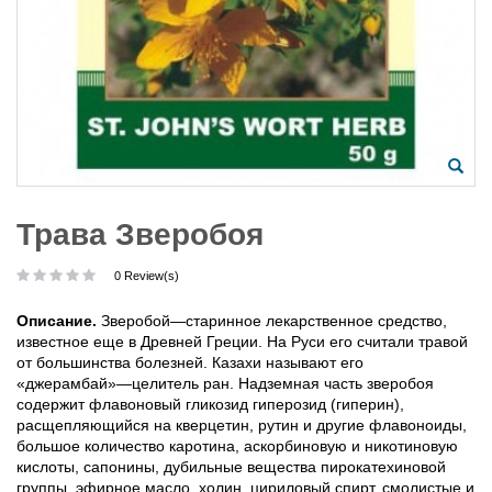
Трава Зверобоя
0 Review(s)
Описание.
Зверобой—старинное лекарственное средство,
известное еще в Древней Греции. На Руси его считали травой
от большинства болезней. Казахи называют его
«джерамбай»—целитель ран. Надземная часть зверобоя
содержит флавоновый гликозид гиперозид (гиперин),
расщепляющийся на кверцетин, рутин и другие флавоноиды,
большое количество каротина, аскорбиновую и никотиновую
кислоты, сапонины, дубильные вещества пирокатехиновой
группы, эфирное масло, холин, цириловый спирт, смолистые и