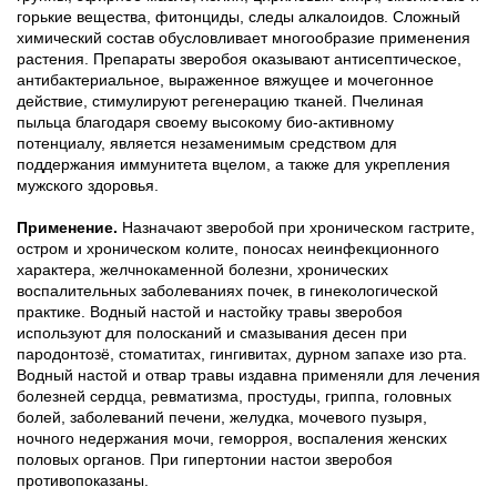
горькие вещества, фитонциды, следы алкалоидов. Сложный
химический состав обусловливает многообразие применения
растения. Препараты зверобоя оказывают антисептическое,
антибактериальное, выраженное вяжущее и мочегонное
действие, стимулируют регенерацию тканей. Пчелиная
пыльца благодаря своему высокому био-активному
потенциалу, является незаменимым средством для
поддержания иммунитета вцелом, а также для укрепления
мужского здоровья.
Применение.
Назначают зверобой при хроническом гастрите,
остром и хроническом колите, поносах неинфекционного
характера, желчнокаменной болезни, хронических
воспалительных заболеваниях почек, в гинекологической
практике. Водный настой и настойку травы зверобоя
используют для полосканий и смазывания десен при
пародонтозё, стоматитах, гингивитах, дурном запахе изо рта.
Водный настой и отвар травы издавна применяли для лечения
болезней сердца, ревматизма, простуды, гриппа, головных
болей, заболеваний печени, желудка, мочевого пузыря,
ночного недержания мочи, геморроя, воспаления женских
половых органов. При гипертонии настои зверобоя
противопоказаны.