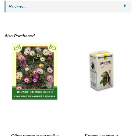
Reviews
Also Purchased
Сбор против камней в
Березы листья