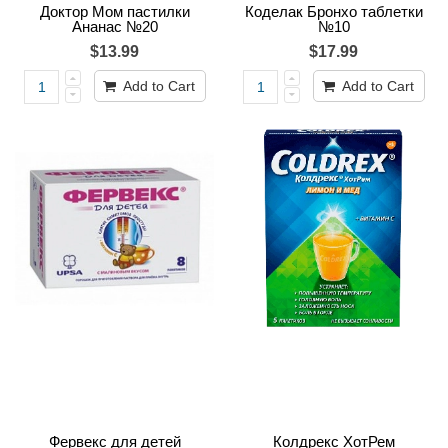
Доктор Мом пастилки
Коделак Бронхо таблетки
Ананас №20
№10
$13.99
$17.99
Add to Cart
Add to Cart
Фервекс для детей
Колдрекс ХотРем