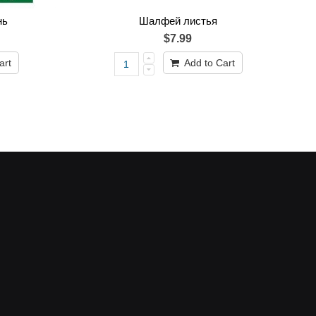
нь
Шалфей листья
$7.99
art
Add to Cart