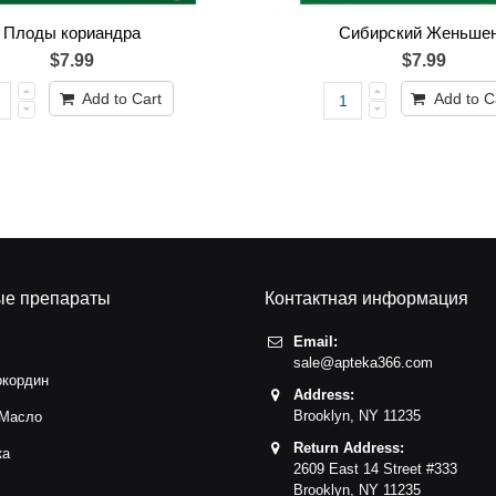
Плоды кориандра
Сибирский Женьше
$7.99
$7.99
Add to Cart
Add to C
ые препараты
Контактная информация
Email:
sale@apteka366.com
окордин
Address:
Brooklyn,
NY
11235
 Масло
Return Address:
ка
2609 East 14 Street #333
с
Brooklyn,
NY
11235