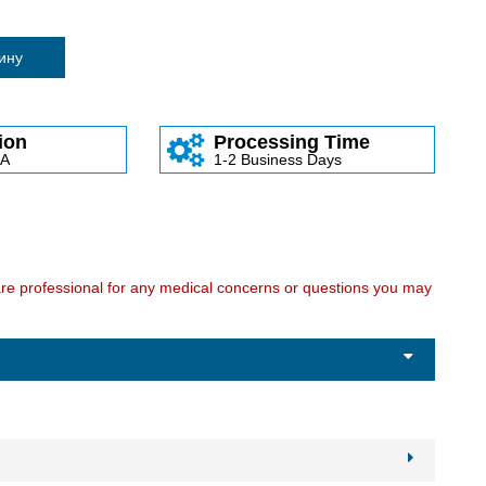
зину
ion
Processing Time
SA
1-2 Business Days
care professional for any medical concerns or questions you may