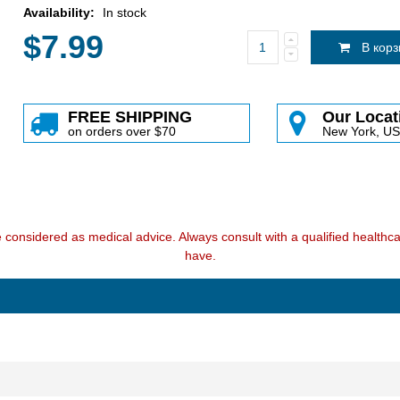
Availability:
In stock
$7.99
В кор
FREE SHIPPING
Our Locat
on orders over $70
New York, U
e considered as medical advice. Always consult with a qualified health
have.