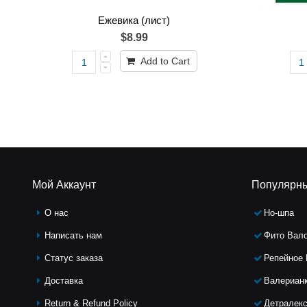
Ежевика (лист)
$8.99
Add to Cart
Мой Аккаунт
Популярн
О нас
Но-шпа
Написать нам
Фито Вал
Статус заказа
Репейное
Доставка
Валериан
Return & Refund Policy
Детралек