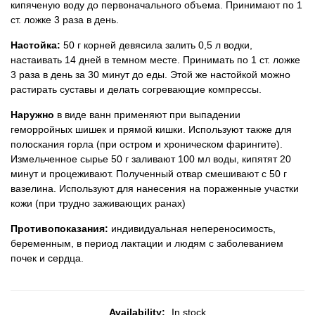
кипяченую воду до первоначального объема. Принимают по 1
ст. ложке 3 раза в день.
Настойка:
50 г корней девясила залить 0,5 л водки,
настаивать 14 дней в темном месте. Принимать по 1 ст. ложке
3 раза в день за 30 минут до еды. Этой же настойкой можно
растирать суставы и делать согревающие компрессы.
Наружно
в виде ванн применяют при выпадении
геморройных шишек и прямой кишки. Используют также для
полоскания горла (при остром и хроническом фарингите).
Измельченное сырье 50 г заливают 100 мл воды, кипятят 20
минут и процеживают. Полученный отвар смешивают с 50 г
вазелина. Используют для нанесения на пораженные участки
кожи (при трудно заживающих ранах)
Противопоказания:
индивидуальная непереносимость,
беременным, в период лактации и людям с заболеванием
почек и сердца.
Availability:
In stock