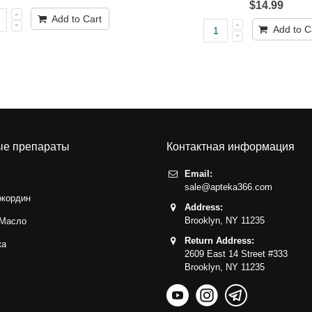
$14.99
Add to Cart
Add to C
ые препараты
Контактная информация
Email:
sale@apteka366.com
окордин
Address:
Brooklyn,
NY
11235
 Масло
Return Address:
ка
2609 East 14 Street #333
с
Brooklyn,
NY
11235