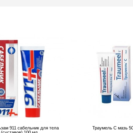
ьзам 911 сабельник для тела
Траумель С мазь 50
(суставов) 100 мл