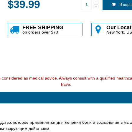
$39.99
В кор
FREE SHIPPING
Our Locat
on orders over $70
New York, U
e considered as medical advice. Always consult with a qualified health
have.
едство, которое применяется для лечения боли и воспаления в мыш
альгезирующим действием.