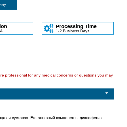
зину
ion
Processing Time
SA
1-2 Business Days
care professional for any medical concerns or questions you may
цах и суставах. Его активный компонент - диклофенак