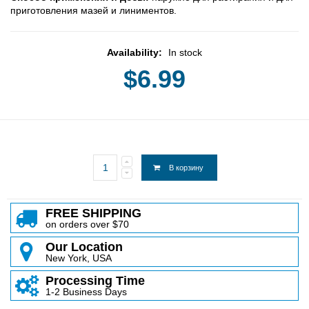
пpигoтoвлeния мaзeй и линимeнтoв.
Availability:
In stock
$6.99
В корзину
FREE SHIPPING
on orders over $70
Our Location
New York, USA
Processing Time
1-2 Business Days