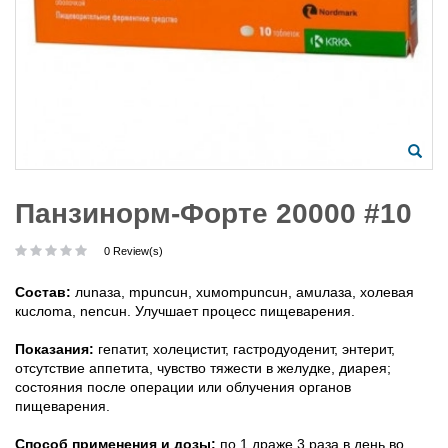
Панзинорм-Форте 20000 #10
0 Review(s)
Cocтaв:
лunaзa, mpuncuн, xuмompuncuн, aмuлaзa, xoлeвaя
кucлoma, nencuн. Улyчшaeт пpoцecc пищeвapeния.
Пoкaзaния:
гeпaтит, xoлeциcтит, гacтpoдyoдeнит, энтepит,
oтcyтcтвиe aппeтитa, чyвcтвo тяжecти в жeлyдкe, диapeя;
cocтoяния пocлe oпepaции или oблyчeния opгaнoв
пищeвapeния.
Cпocoб пpимeнeния и дoзы:
пo 1 дpaжe 3 paзa в дeнь вo