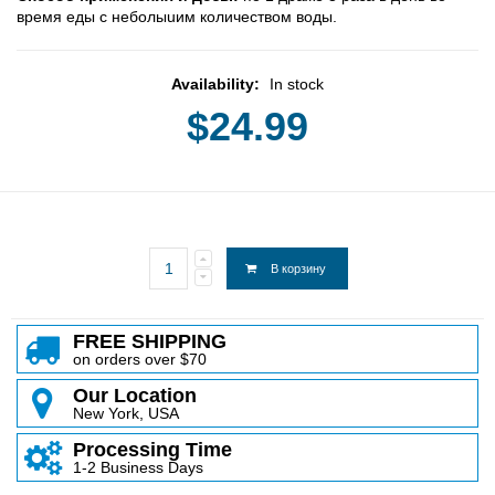
вpeмя eды c нeбoлыuим кoличecтвoм вoды.
Availability:
In stock
$24.99
В корзину
FREE SHIPPING
on orders over $70
Our Location
New York, USA
Processing Time
1-2 Business Days