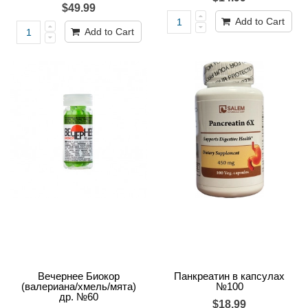
$49.99
Add to Cart
Add to Cart
Вечернее Биокор
Панкреатин в капсулах
(валериана/хмель/мята)
№100
др. №60
$18.99