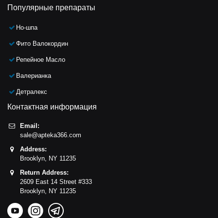
Популярные препараты
Но-шпа
Фито Валокордин
Репейное Масло
Валерианка
Детралекс
Контактная информация
Email:
sale@apteka366.com
Address:
Brooklyn,
NY
11235
Return Address:
2609 East 14 Street #333
Brooklyn,
NY
11235