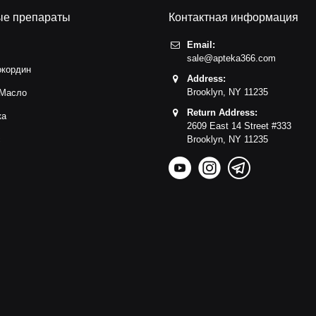
ые препараты
Контактная информация
Email:
sale@apteka366.com
окордин
Address:
Brooklyn,
NY
11235
 Масло
Return Address:
ка
2609 East 14 Street #333
с
Brooklyn,
NY
11235