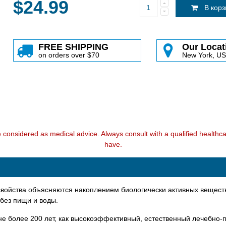
$24.99
В кор
FREE SHIPPING
Our Locat
on orders over $70
New York, U
e considered as medical advice. Always consult with a qualified health
have.
 свойства объясняются накоплением биологически активных вещес
 без пищи и воды.
 более 200 лет, как высокоэффективный, естественный лечебно-