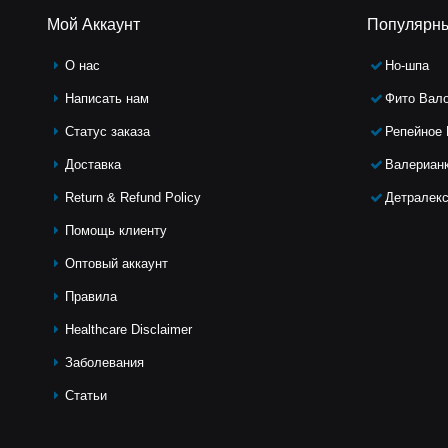
Мой Аккаунт
Популярн
О нас
Но-шпа
Написать нам
Фито Вал
Статус заказа
Репейное
Доставка
Валериан
Return & Refund Policy
Детралек
Помощь клиeнту
Оптовый аккаунт
Правила
Healthcare Disclaimer
Заболевания
Статьи