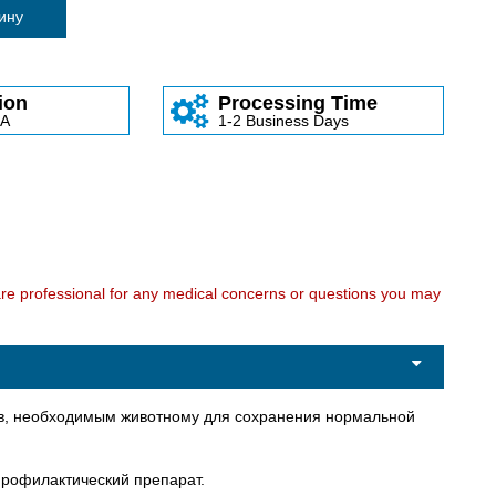
зину
ion
Processing Time
SA
1-2 Business Days
care professional for any medical concerns or questions you may
тв, необходимым животному для сохранения нормальной
профилактический препарат.