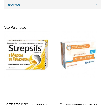
Reviews
Also Purchased
СТРЕПСИЛС леденцы, с
Энтерофурил капсулы