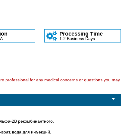
ion
Processing Time
SA
1-2 Business Days
care professional for any medical concerns or questions you may
альфа-2В рекомбинантного.
зоат, вода для инъекций.