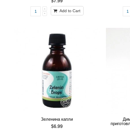
$7.99
Add to Cart
Зеленина капли
Дим
приготов
$6.99