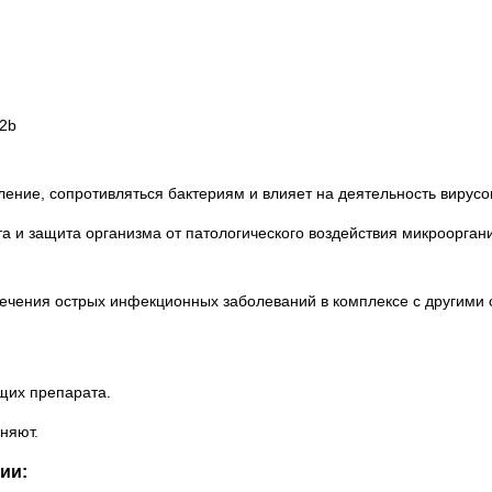
2b
ение, сопротивляться бактериям и влияет на деятельность вирус
 и защита организма от патологического воздействия микроорган
чения острых инфекционных заболеваний в комплексе с другими с
щих препарата.
няют.
ии: