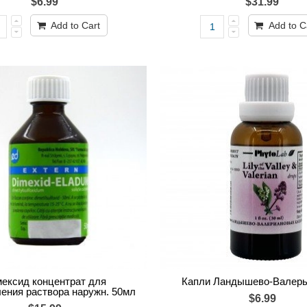
$6.99
$31.99
Add to Cart
Add to C
ексид концентрат для
Капли Ландышево-Валер
ления раствора наружн. 50мл
$6.99