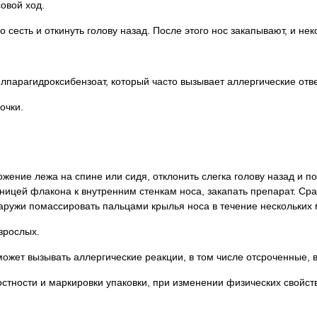
овой ход.
о сесть и откинуть голову назад. После этого нос закапывают, и н
лпарагидроксибензоат, который часто вызывает аллергические отв
очки.
ие лежа на спине или сидя, отклонить слегка голову назад и пове
ьницей флакона к внутренним стенкам носа, закапать препарат. С
аружи помассировать пальцами крылья носа в течение нескольких 
зрослых.
ожет вызывать аллергические реакции, в том числе отсроченные, 
стности и маркировки упаковки, при изменении физических свойств