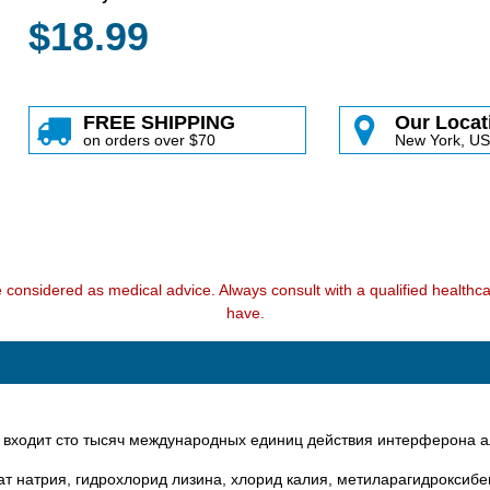
$18.99
FREE SHIPPING
Our Locat
on orders over $70
New York, U
e considered as medical advice. Always consult with a qualified health
have.
ль входит сто тысяч международных единиц действия интерферона 
т натрия, гидрохлорид лизина, хлорид калия, метиларагидроксибен