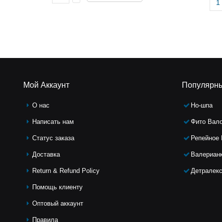
Мой Аккаунт
Популярн
О нас
Но-шпа
Написать нам
Фито Вал
Статус заказа
Репейное
Доставка
Валериан
Return & Refund Policy
Детралек
Помощь клиeнту
Оптовый аккаунт
Правила