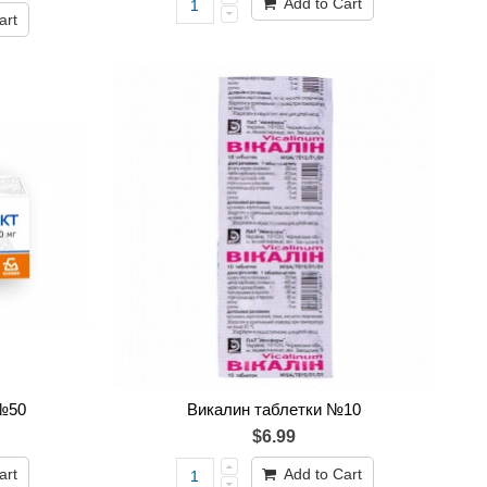
Add to Cart
art
№50
Викалин таблетки №10
$6.99
art
Add to Cart