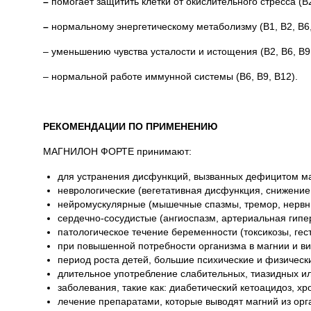
–
помогает защитить клетки от окислительного стресса (B
–
нормальному энергетическому метаболизму (B
1
, B
2
, B
6
– уменьшению чувства усталости и истощения (B
2
, B
6
, B
9
– нормальной работе иммунной системы (B
6
, B
9
, B
12
).
РЕКОМЕНДАЦИИ ПО ПРИМЕНЕНИЮ
МАГНИЛОН ФОРТЕ принимают:
для устранения дисфункций, вызванных дефицитом ма
неврологические (вегетативная дисфункция, снижение
нейромускулярные (мышечные спазмы, тремор, нервные
сердечно-сосудистые (ангиоспазм, артериальная гипе
патологическое течение беременности (токсикозы, гес
при повышенной потребности организма в магнии и ви
период роста детей, большие психические и физически
длительное употребление слабительных, тиазидных ил
заболевания, такие как: диабетический кетоацидоз, х
лечение препаратами, которые выводят магний из орг