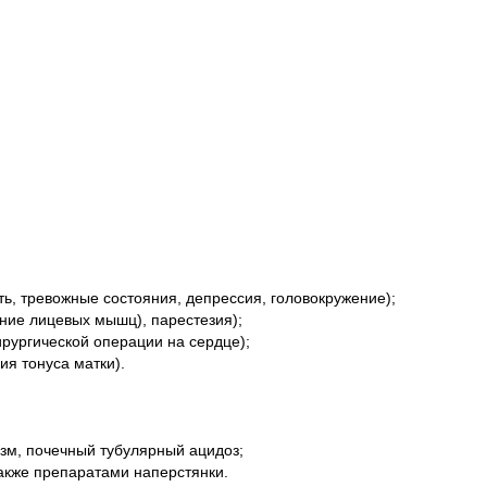
ь, тревожные состояния, депрессия, головокружение);
ние лицевых мышц), парестезия);
рургической операции на сердце);
ия тонуса матки).
изм, почечный тубулярный ацидоз;
также препаратами наперстянки.