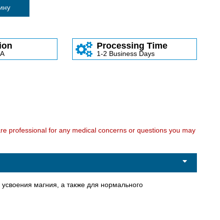
зину
ion
Processing Time
SA
1-2 Business Days
care professional for any medical concerns or questions you may
усвоения магния, а также для нормального