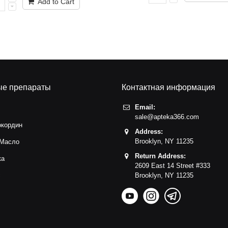
Add to Cart
ые препараты
Контактная информация
Email:
sale@apteka366.com
окордин
Address:
Brooklyn,
NY
11235
 Масло
Return Address:
ка
2609 East 14 Street #333
с
Brooklyn,
NY
11235