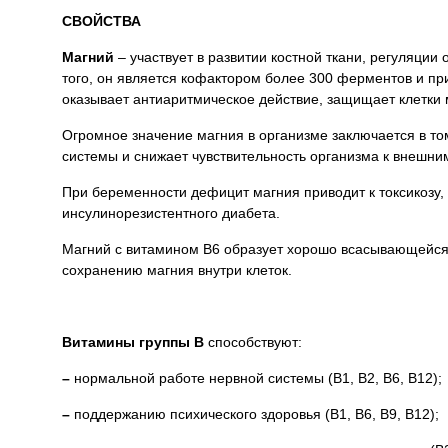
СВОЙСТВА
Магний
– участвует в развитии костной ткани, регуляции
того, он является кофактором более 300 ферментов и п
оказывает антиаритмическое действие, защищает клетки
Огромное значение магния в организме заключается в то
системы и снижает чувствительность организма к внешни
При беременности дефицит магния приводит к токсикозу,
инсулинорезистентного диабета.
Магний с витамином В
6
образует хорошо всасывающейся 
сохранению магния внутри клеток.
Витамины группы В
способствуют:
–
нормальной работе нервной системы (B
1
, B
2
, B
6
, B
12
);
–
поддержанию психического здоровья (B
1
, B
6
, B
9
, B
12
);