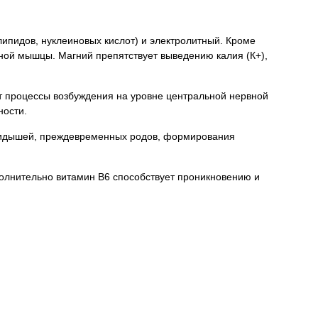
 липидов, нуклеиновых кислот) и электролитный. Кроме
чной мышцы. Магний препятствует выведению калия (К
+
),
ит процессы возбуждения на уровне центральной нервной
ности.
выкидышей, преждевременных родов, формирования
олнительно витамин В
6
способствует проникновению и