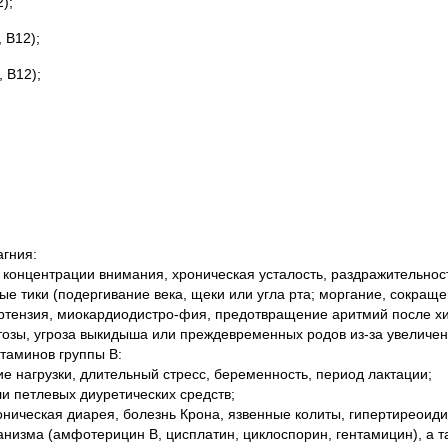
2
);
, B
12
);
, B
12
);
гния:
 концентрации внимания, хроническая усталость, раздражительност
 тики (подергивание века, щеки или угла рта; моргание, сокраще
ртензия, миокардиодистро-фия, предотвращение аритмий после хи
тозы, угроза выкидыша или преждевременных родов из-за увеличен
таминов группы В:
е нагрузки, длительный стресc, беременность, период лактации;
и петлевых диуретических средств;
роническая диарея, болезнь Крона, язвенные колиты, гипертиреоид
анизма (амфотерицин В, цисплатин, циклоспорин, гентамицин), а 