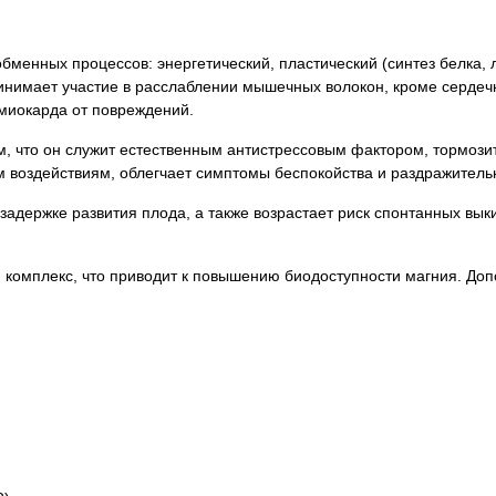
 обменных процессов: энергетический, пластический (синтез белка,
ринимает участие в расслаблении мышечных волокон, кроме серде
 миокарда от повреждений.
м, что он служит естественным антистрессовым фактором, тормоз
м воздействиям, облегчает симптомы беспокойства и раздражитель
 задержке развития плода, а также возрастает риск спонтанных 
комплекс, что приводит к повышению биодоступности магния. Доп