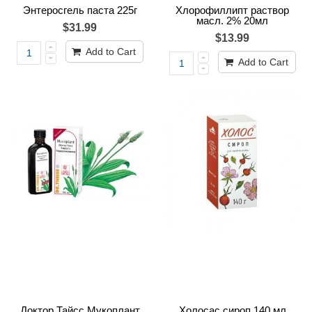
Энтеросгель паста 225г
Хлорофиллипт раствор
масл. 2% 20мл
$31.99
$13.99
Add to Cart
Add to Cart
Доктор Тайсс Мукоплант
Холосас сироп 140 мл