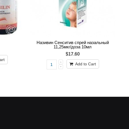
Називин Сенситив спрей назальный
11,25мкг/доза 10мл
$17.60
art
Add to Cart