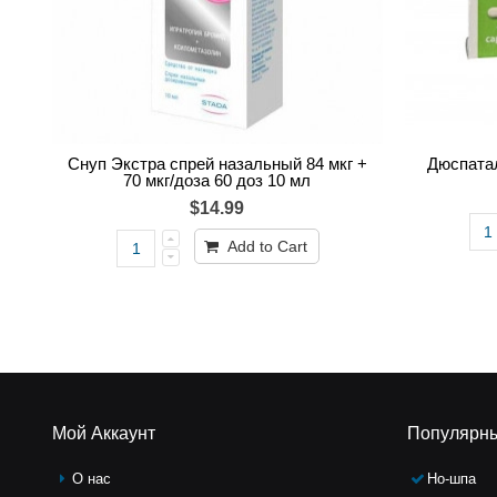
Снуп Экстра спрей назальный 84 мкг +
Дюспатал
70 мкг/доза 60 доз 10 мл
$14.99
Add to Cart
Мой Аккаунт
Популярн
О нас
Но-шпа