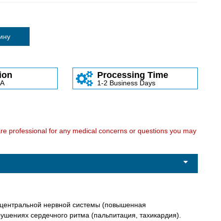
зину
ion
Processing Time
SA
1-2 Business Days
care professional for any medical concerns or questions you may
и центральной нервной системы (повышенная
ушениях сердечного ритма (пальпитация, тахикардия).