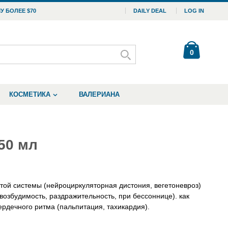
У БОЛЕЕ $70
DAILY DEAL
LOG IN
0
КОСМЕТИКА
ВАЛЕРИАНА
50 мл
той системы (нейроциркуляторная дистония, вегетоневроз)
озбудимость, раздражительность, при бессоннице). как
рдечного ритма (пальпитация, тахикардия).