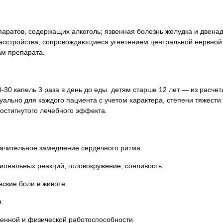
аратов, содержащих алкоголь; язвенная болезнь желудка и двенад
расстройства, сопровождающиеся угнетением центральной нервной
ам препарата.
0 капель 3 раза в день до еды. детям старше 12 лет — из расчета 
ально для каждого пациента с учетом характера, степени тяжести
остигнутого лечебного эффекта.
начительное замедление сердечного ритма.
иональных реакций, головокружение, сонливость.
ские боли в животе.
и.
енной и физической работоспособности.