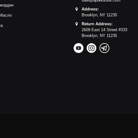
sale@apteka366.com
окордин
Address:
Brooklyn,
NY
11235
 Масло
Return Address:
ка
2609 East 14 Street #333
с
Brooklyn,
NY
11235