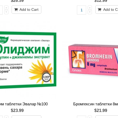
$26.59
$12.99
Add to Cart
Add to C
м таблетки Эвалар №100
Бромгексин таблетки 8
$23.99
$21.99