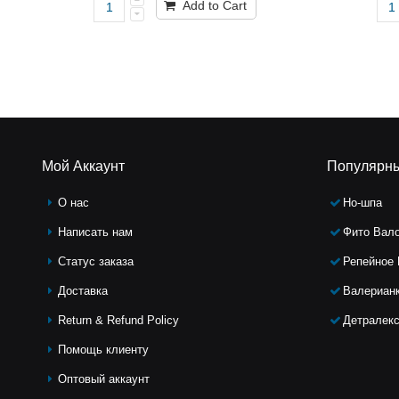
Add to Cart
Мой Аккаунт
Популярн
О нас
Но-шпа
Написать нам
Фито Вал
Статус заказа
Репейное
Доставка
Валериан
Return & Refund Policy
Детралек
Помощь клиeнту
Оптовый аккаунт