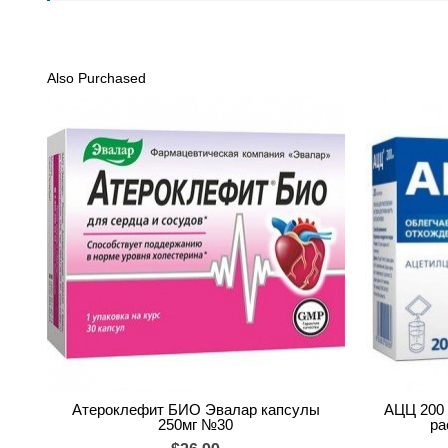
Also Purchased
Атероклефит БИО Эвалар капсулы
АЦЦ 200 
250мг №30
ра