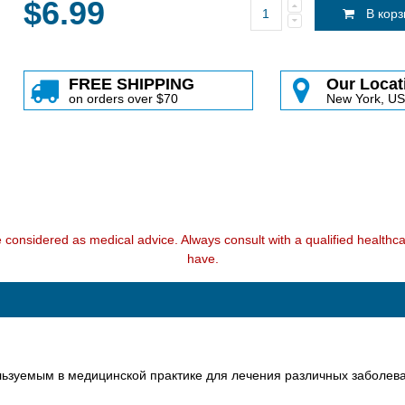
$6.99
В кор
FREE SHIPPING
Our Locat
on orders over $70
New York, U
e considered as medical advice. Always consult with a qualified health
have.
льзуемым в медицинской практике для лечения различных заболев