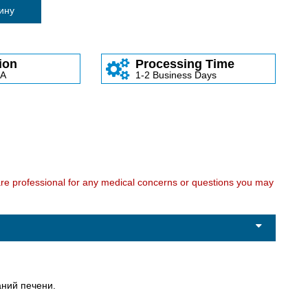
зину
ion
Processing Time
SA
1-2 Business Days
care professional for any medical concerns or questions you may
аний печени.