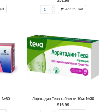
$51.99
art
Add to Cart
мг №50
Лоратадин Тева таблетки 10мг №30
$16.99