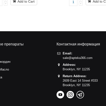
Add to Cart
Add to C
ые препараты
Контактная информация
Email:
sale@apteka366.com
окордин
Address:
Brooklyn,
NY
11235
 Масло
Return Address:
ка
2609 East 14 Street #333
с
Brooklyn,
NY
11235