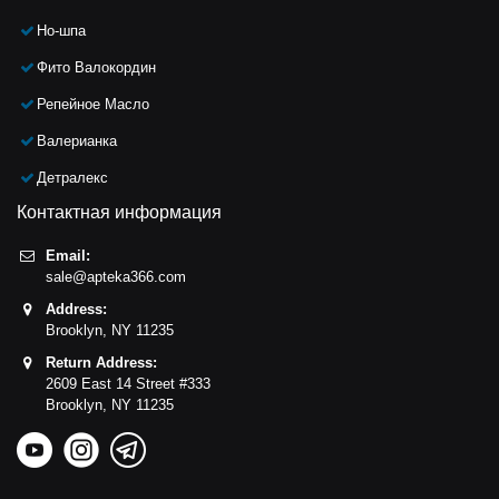
Но-шпа
Фито Валокордин
Репейное Масло
Валерианка
Детралекс
Контактная информация
Email:
sale@apteka366.com
Address:
Brooklyn,
NY
11235
Return Address:
2609 East 14 Street #333
Brooklyn,
NY
11235