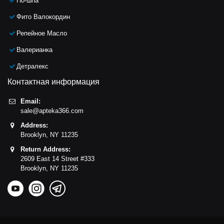
Но-шпа
Фито Валокордин
Репейное Масло
Валерианка
Детралекс
Контактная информация
Email:
sale@apteka366.com
Address:
Brooklyn,
NY
11235
Return Address:
2609 East 14 Street #333
Brooklyn,
NY
11235