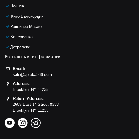
Но-шпа
Фито Валокордин
Репейное Масло
Валерианка
Детралекс
Контактная информация
Email:
sale@apteka366.com
Address:
Brooklyn,
NY
11235
Return Address:
2609 East 14 Street #333
Brooklyn,
NY
11235